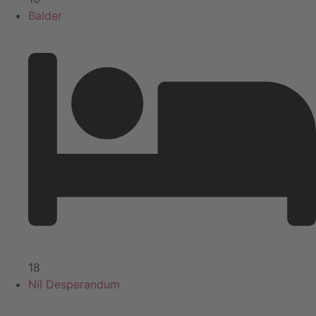
Balder
18
Nil Desperandum